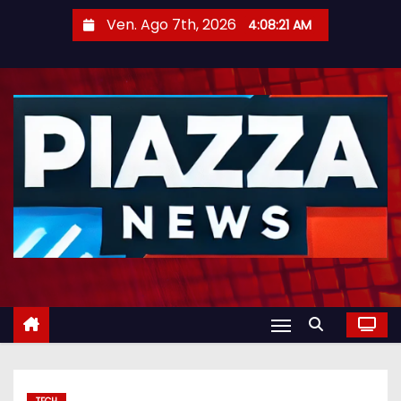
S
Ven. Ago 7th, 2026
4:08:23 AM
a
l
t
a
a
l
c
o
n
t
e
n
u
t
o