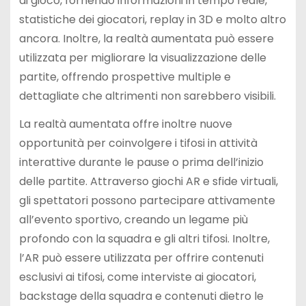
di gioco, fornendo informazioni in tempo reale,
statistiche dei giocatori, replay in 3D e molto altro
ancora. Inoltre, la realtà aumentata può essere
utilizzata per migliorare la visualizzazione delle
partite, offrendo prospettive multiple e
dettagliate che altrimenti non sarebbero visibili.
La realtà aumentata offre inoltre nuove
opportunità per coinvolgere i tifosi in attività
interattive durante le pause o prima dell’inizio
delle partite. Attraverso giochi AR e sfide virtuali,
gli spettatori possono partecipare attivamente
all’evento sportivo, creando un legame più
profondo con la squadra e gli altri tifosi. Inoltre,
l’AR può essere utilizzata per offrire contenuti
esclusivi ai tifosi, come interviste ai giocatori,
backstage della squadra e contenuti dietro le