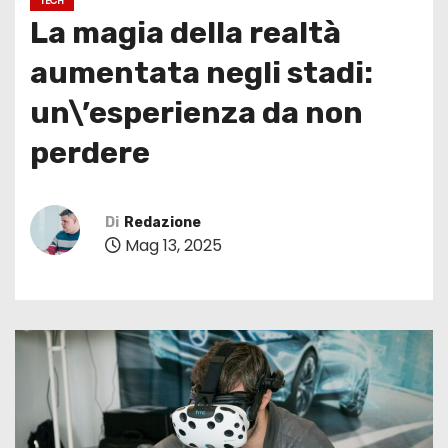
TECH
La magia della realtà
aumentata negli stadi:
un\’esperienza da non
perdere
Di
Redazione
Mag 13, 2025