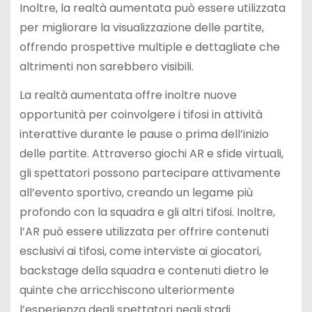
Inoltre, la realtà aumentata può essere utilizzata
per migliorare la visualizzazione delle partite,
offrendo prospettive multiple e dettagliate che
altrimenti non sarebbero visibili.
La realtà aumentata offre inoltre nuove
opportunità per coinvolgere i tifosi in attività
interattive durante le pause o prima dell’inizio
delle partite. Attraverso giochi AR e sfide virtuali,
gli spettatori possono partecipare attivamente
all’evento sportivo, creando un legame più
profondo con la squadra e gli altri tifosi. Inoltre,
l’AR può essere utilizzata per offrire contenuti
esclusivi ai tifosi, come interviste ai giocatori,
backstage della squadra e contenuti dietro le
quinte che arricchiscono ulteriormente
l’esperienza degli spettatori negli stadi.