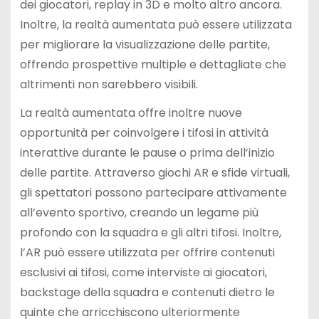
dei giocatori, replay in 3D e molto altro ancora.
Inoltre, la realtà aumentata può essere utilizzata
per migliorare la visualizzazione delle partite,
offrendo prospettive multiple e dettagliate che
altrimenti non sarebbero visibili.
La realtà aumentata offre inoltre nuove
opportunità per coinvolgere i tifosi in attività
interattive durante le pause o prima dell’inizio
delle partite. Attraverso giochi AR e sfide virtuali,
gli spettatori possono partecipare attivamente
all’evento sportivo, creando un legame più
profondo con la squadra e gli altri tifosi. Inoltre,
l’AR può essere utilizzata per offrire contenuti
esclusivi ai tifosi, come interviste ai giocatori,
backstage della squadra e contenuti dietro le
quinte che arricchiscono ulteriormente