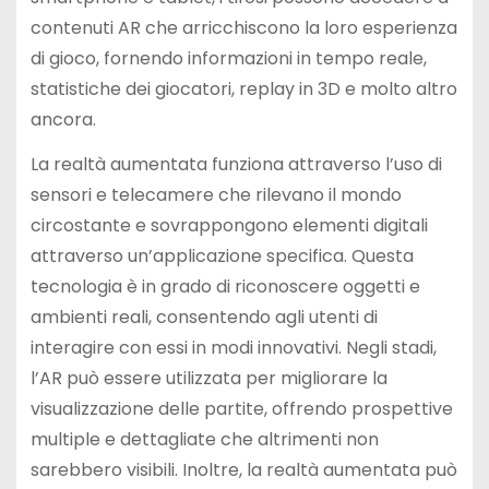
contenuti AR che arricchiscono la loro esperienza
di gioco, fornendo informazioni in tempo reale,
statistiche dei giocatori, replay in 3D e molto altro
ancora.
La realtà aumentata funziona attraverso l’uso di
sensori e telecamere che rilevano il mondo
circostante e sovrappongono elementi digitali
attraverso un’applicazione specifica. Questa
tecnologia è in grado di riconoscere oggetti e
ambienti reali, consentendo agli utenti di
interagire con essi in modi innovativi. Negli stadi,
l’AR può essere utilizzata per migliorare la
visualizzazione delle partite, offrendo prospettive
multiple e dettagliate che altrimenti non
sarebbero visibili. Inoltre, la realtà aumentata può