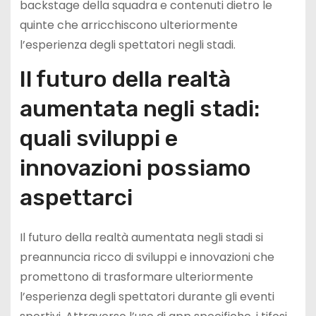
backstage della squadra e contenuti dietro le
quinte che arricchiscono ulteriormente
l’esperienza degli spettatori negli stadi.
Il futuro della realtà
aumentata negli stadi:
quali sviluppi e
innovazioni possiamo
aspettarci
Il futuro della realtà aumentata negli stadi si
preannuncia ricco di sviluppi e innovazioni che
promettono di trasformare ulteriormente
l’esperienza degli spettatori durante gli eventi