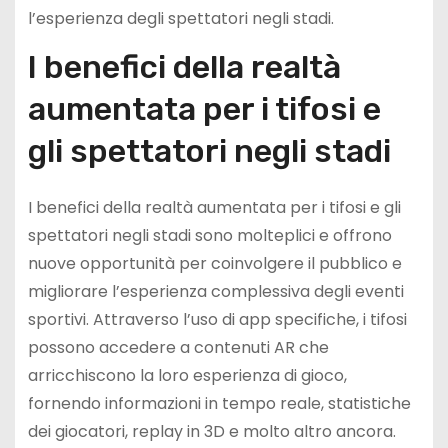
l’esperienza degli spettatori negli stadi.
I benefici della realtà
aumentata per i tifosi e
gli spettatori negli stadi
I benefici della realtà aumentata per i tifosi e gli
spettatori negli stadi sono molteplici e offrono
nuove opportunità per coinvolgere il pubblico e
migliorare l’esperienza complessiva degli eventi
sportivi. Attraverso l’uso di app specifiche, i tifosi
possono accedere a contenuti AR che
arricchiscono la loro esperienza di gioco,
fornendo informazioni in tempo reale, statistiche
dei giocatori, replay in 3D e molto altro ancora.