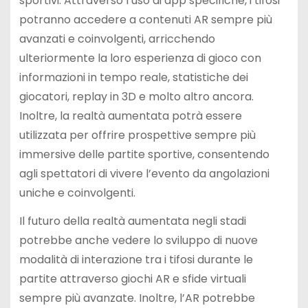
sportivi. Attraverso l’uso di app specifiche, i tifosi
potranno accedere a contenuti AR sempre più
avanzati e coinvolgenti, arricchendo
ulteriormente la loro esperienza di gioco con
informazioni in tempo reale, statistiche dei
giocatori, replay in 3D e molto altro ancora.
Inoltre, la realtà aumentata potrà essere
utilizzata per offrire prospettive sempre più
immersive delle partite sportive, consentendo
agli spettatori di vivere l’evento da angolazioni
uniche e coinvolgenti.
Il futuro della realtà aumentata negli stadi
potrebbe anche vedere lo sviluppo di nuove
modalità di interazione tra i tifosi durante le
partite attraverso giochi AR e sfide virtuali
sempre più avanzate. Inoltre, l’AR potrebbe