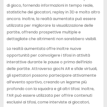
di gioco, fornendo informazioni in tempo reale,
statistiche dei giocatori, replay in 3D e molto altro
ancora. Inoltre, la realtà aumentata può essere
utilizzata per migliorare la visualizzazione delle
partite, offrendo prospettive multiple e
dettagliate che altrimenti non sarebbero visibili.
La realtà aumentata offre inoltre nuove
opportunità per coinvolgere i tifosi in attività
interattive durante le pause o prima dell’inizio
delle partite. Attraverso giochi AR e sfide virtuali,
gli spettatori possono partecipare attivamente
all’evento sportivo, creando un legame più
profondo con la squadra e gli altri tifosi. Inoltre,
l’AR può essere utilizzata per offrire contenuti
esclusivi ai tifosi, come interviste ai giocatori,